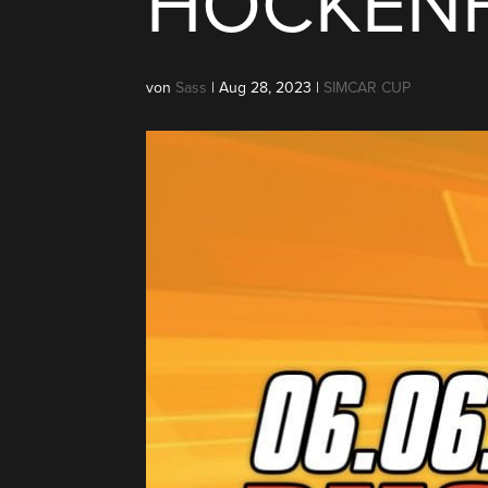
HOCKENH
von
Sass
|
Aug 28, 2023
|
SIMCAR CUP