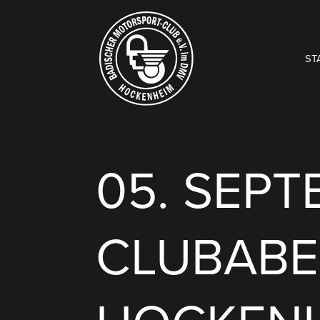
ST
05. SEP
CLUBABE