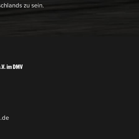
ch­lands zu sein.
e.V. im DMV
.de