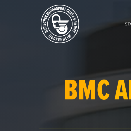
ST
BMC A