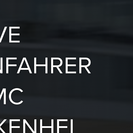
VE
NFAHRER
MC
KENHEI