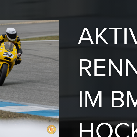
AKTI
REN
IM B
HOC