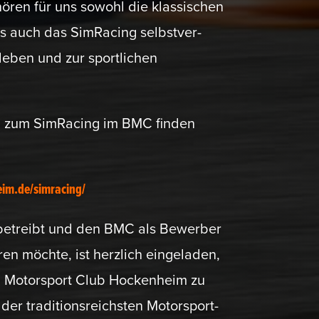
hören für uns sowohl die klassi­schen
als auch das SimRacing selbst­ver­
leben und zur sport­lichen
en zum SimRacing im BMC finden
im.de/simracing/
 betreibt und den BMC als Bewerber
ühren möchte, ist herzlich einge­laden,
n Motor­sport Club Hockenheim zu
er tradi­ti­ons­reichsten Motor­sport­