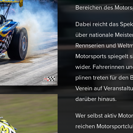
Bereichen des Motor­sp
Dabei reicht das Spek
über nationale Meister­
Rennserien und Weltmeis
Motor­sports spiegelt 
wider. Fahre­rinnen und
plinen treten für den 
Verein auf Veran­stal
darüber hinaus.
Wer selbst aktiv Motor­
reichen Motor­sportclub