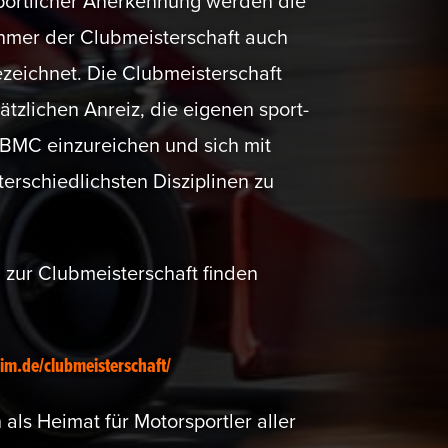
ort­licher Anerkennung werden die
ehmer der Clubmeis­ter­schaft auch
zeichnet. Die Clubmeis­ter­schaft
ätz­lichen Anreiz, die eigenen sport­
 BMC einzu­reichen und sich mit
er­schied­lichsten Diszi­plinen zu
 zur Clubmeis­ter­schaft finden
m.de/clubmeisterschaft/
als Heimat für Motor­sportler aller