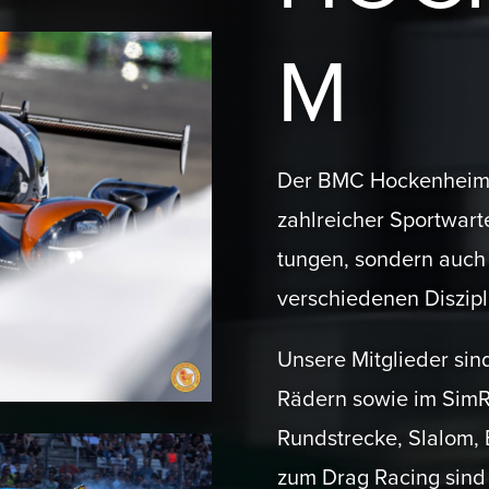
M
Der BMC Hockenheim st
zahlreicher Sport­wart
tungen, sondern auch f
verschie­denen Diszipl
Unsere Mitglieder sind
Rädern sowie im SimRa
Rundstrecke, Slalom, 
zum Drag Racing sind 