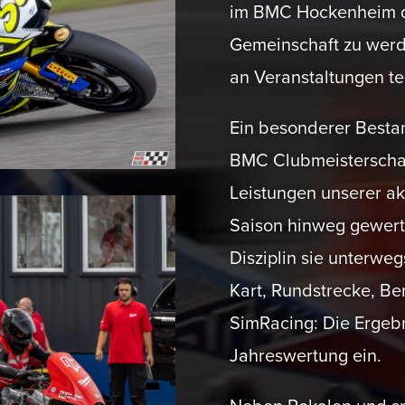
im BMC Hockenheim die
Gemein­schaft zu we
an Veran­stal­tungen t
Ein beson­derer Bestan
BMC Clubmeis­ter­schaf
Leistungen unserer ak
Saison hinweg gewert
Disziplin sie unterwe
Kart, Rundstrecke, Be
SimRacing: Die Ergeb­
Jahres­wertung ein.