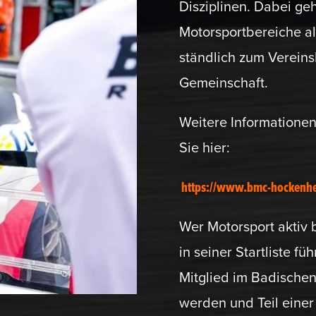
Diszi­plinen. Dabei ge
Motor­sport­be­reiche 
ständlich zum Vereins­
Gemeinschaft.
Weitere Infor­ma­tion
Sie hier:
https://www.bmc-hockenhe
Wer Motor­sport aktiv
in seiner Start­liste f
Mitglied im Badische
werden und Teil einer d