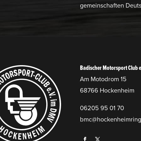
ge­mein­schaften Deuts
Badischer Motorsport Club 
Am Motodrom 15
68766 Hockenheim
06205 95 01 70
bmc@hockenheimring