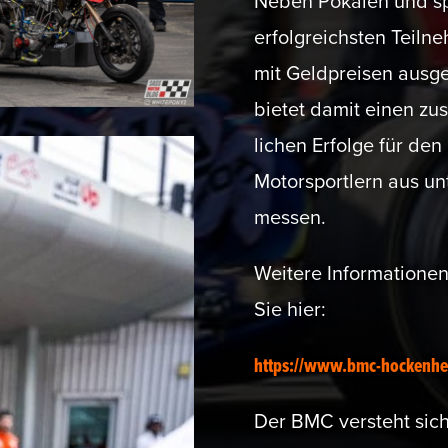
Neben Pokalen und sp
erfolg­reichsten Teiln
mit Geldpreisen ausge­
bietet damit einen zus
lichen Erfolge für den
Motor­sportlern aus unt
messen.
Weitere Infor­ma­tionen
Sie hier:
https://www.bmc-hockenhei
Der BMC versteht sich 