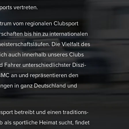
orts vertreten.
trum vom regio­nalen Clubsport
schaften bis hin zu inter­na­tio­nalen
­ter­schafts­läufen. Die Vielfalt des
sich auch innerhalb unseres Clubs
 Fahrer unter­schied­lichster Diszi­
BMC an und reprä­sen­tieren den
­tungen in ganz Deutschland und
sport betreibt und einen tradi­ti­ons­
 als sport­liche Heimat sucht, findet