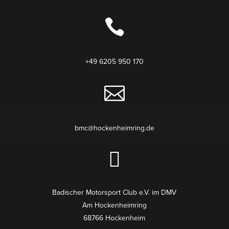

+49 6205 950 170

bmc@hockenheimring.de

Badischer Motor­sport Club e.V. im DMV
Am Hocken­heimring
68766 Hockenheim