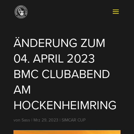
ÄNDERUNG ZUM
04. APRIL 2023
BMC CLUBABEND
AM
HOCKENHEIMRING
von
Sass
|
Mrz 29, 2023
|
SIMCAR CUP