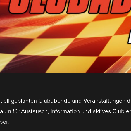
ktuell geplanten Clubabende und Veran­stal­tungen
aum für Austausch, Infor­mation und aktives Cluble
bei.