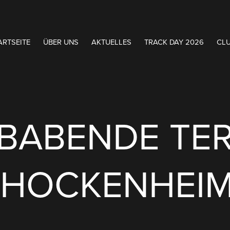
ART­SEITE
ÜBER UNS
AKTUELLES
TRACK DAY 2026
CL
BABENDE TE
 HOCKENHEI