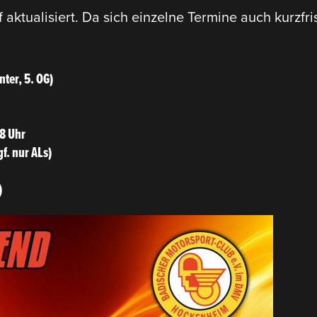
f aktua­li­siert. Da sich einzelne Termine auch kurzf
ter, 5. OG)
8 Uhr
f. nur ALs)
)