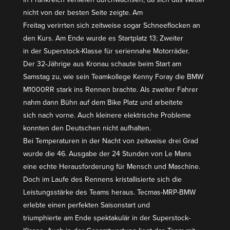
nicht von der besten Seite zeigte. Am
Freitag verirrten sich zeitweise sogar Schnee­flocken an
den Kurs. Am Ende wurde es Start­platz 13; Zweiter
in der Super­stock-Klasse für seriennahe Motor­räder.
Der 32-Jährige aus Kronau schaute beim Start am
Samstag zu, wie sein Teamkollege Kenny Foray die BMW
M1000RR stark ins Rennen brachte. Als zweiter Fahrer
nahm dann Bühn auf dem Bike Platz und arbeitete
sich nach vorne. Auch kleinere elektrische Probleme
konnten den Deutschen nicht aufhalten.
Bei Tempe­ra­turen in der Nacht von zeitweise drei Grad
wurde die 46. Ausgabe der 24 Stunden von Le Mans
eine echte Heraus­for­derung für Mensch und Maschine.
Doch im Laufe des Rennens kristal­li­sierte sich die
Leistungs­stärke des Teams heraus. Tecmas-MRP-BMW
erlebte einen perfekten Saison­start und
trium­phierte am Ende spekta­kulär in der Super­stock-