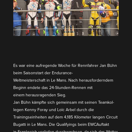
Es war eine aufre­gende Woche für Rennfahrer Jan Bühn
beim Saison­start der Endurance-
Weltmeis­ter­schaft in Le Mans. Nach heraus­for­derndem
Beginn endete das 24-Stunden-Rennen mit
einem heraus­ra­genden Sieg.
Jan Bühn kämpfte sich gemeinsam mit seinen Teamkol­
legen Kenny Foray und Loïc Arbel durch die
Trainings­ein­heiten auf dem 4,185 Kilometer langen Circuit
Bugatti in Le Mans. Die Quali­fyings beim EWCAuftakt
in Frank­reich verliefen durch­wachsen, da sich das Wetter