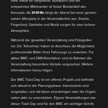
stellt. Raum für Gespräche, Austausch und ein
entspanntes Mitein­ander ist fester Bestandteil des
Konzepts. Ab
20:00 Uhr
klingt der Abend bei einer gemein­
samen After­party in der Veran­stal­terbox aus. Snacks,
Fingerfood, Getränke und Musik sorgen für eine lockere
Atmosphäre.
Während der gesamten Veran­staltung sind Fotografen
vor Ort. Teilnehmer haben im Anschluss die Möglichkeit,
profes­sio­nelle Bilder ihres Fahrzeugs zu erwerben. Für
aktive BMC- und DMV-Rennfahrer sind im Rahmen der
Veran­staltung besondere Vorteile vorge­sehen. Weitere
Infor­ma­tionen hierzu folgen.
Der BMC Track Day ist ein offenes Projekt und befindet
sich aktuell in der Planungs­phase. Inter­es­sierte sind
einge­laden, sich mit Ideen einzu­bringen oder die Organi­
sation aktiv zu unter­stützen. Eigene Veran­stal­tungen wie
dieser Track Day sind für den BMC ein wichtiger Schritt,