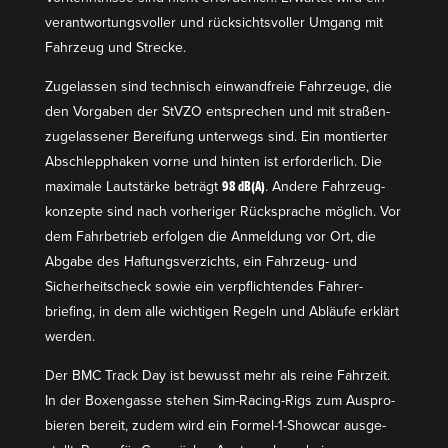
verant­wor­tungs­voller und rücksichts­voller Umgang mit
Fahrzeug und Strecke.
Zugelassen sind technisch einwand­freie Fahrzeuge, die
den Vorgaben der StVZO entsprechen und mit straßen­
zu­ge­las­sener Bereifung unterwegs sind. Ein montierter
Abschlepp­haken vorne und hinten ist erfor­derlich. Die
maximale Lautstärke beträgt
98 dB(A)
. Andere Fahrzeug­
kon­zepte sind nach vorhe­riger Rücksprache möglich. Vor
dem Fahrbe­trieb erfolgen die Anmeldung vor Ort, die
Abgabe des Haftungs­ver­zichts, ein Fahrzeug- und
Sicher­heits­check sowie ein verpflich­tendes Fahrer­
briefing, in dem alle wichtigen Regeln und Abläufe erklärt
werden.
Der BMC Track Day ist bewusst mehr als reine Fahrzeit.
In der Boxen­gasse stehen Sim-Racing-Rigs zum Auspro­
bieren bereit, zudem wird ein Formel-1-Showcar ausge­