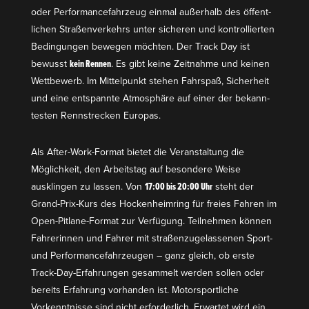
oder Perfor­mance­fahrzeug einmal außerhalb des öffent­
lichen Straßen­ver­kehrs unter sicheren und kontrol­lierten
Bedin­gungen bewegen möchten. Der Track Day ist
bewusst
kein Rennen
. Es gibt keine Zeitnahme und keinen
Wettbewerb. Im Mittel­punkt stehen Fahrspaß, Sicherheit
und eine entspannte Atmosphäre auf einer der bekann­
testen Rennstrecken Europas.
Als After-Work-Format bietet die Veran­staltung die
Möglichkeit, den Arbeitstag auf besondere Weise
ausklingen zu lassen. Von
17:00 bis 20:00 Uhr
steht der
Grand-Prix-Kurs des
Hocken­heimring
für freies Fahren im
Open-Pitlane-Format zur Verfügung. Teilnehmen können
Fahre­rinnen und Fahrer mit straßen­zu­ge­las­senen Sport-
und Perfor­mance­fahr­zeugen – ganz gleich, ob erste
Track-Day-Erfah­rungen gesammelt werden sollen oder
bereits Erfahrung vorhanden ist. Motor­sport­liche
Vorkennt­nisse sind nicht erfor­derlich. Erwartet wird ein