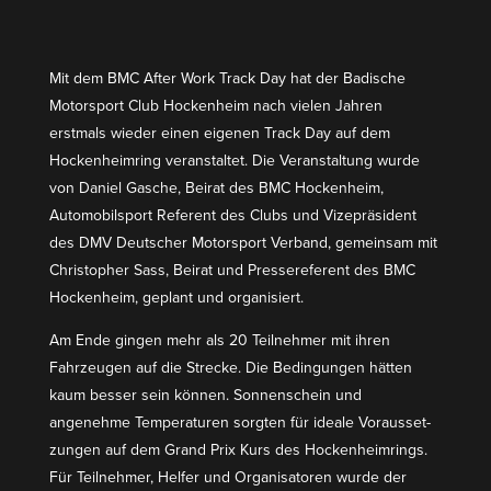
Mit dem BMC After Work Track Day hat der Badische
Motor­sport Club Hockenheim nach vielen Jahren
erstmals wieder einen eigenen Track Day auf dem
Hocken­heimring veran­staltet. Die Veran­staltung wurde
von Daniel Gasche, Beirat des BMC Hockenheim,
Automo­bil­sport Referent des Clubs und Vizeprä­sident
des DMV Deutscher Motor­sport Verband, gemeinsam mit
Chris­topher Sass, Beirat und Presse­re­ferent des BMC
Hockenheim, geplant und organisiert.
Am Ende gingen mehr als 20 Teilnehmer mit ihren
Fahrzeugen auf die Strecke. Die Bedin­gungen hätten
kaum besser sein können. Sonnen­schein und
angenehme Tempe­ra­turen sorgten für ideale Voraus­set­
zungen auf dem Grand Prix Kurs des Hocken­heim­rings.
Für Teilnehmer, Helfer und Organi­sa­toren wurde der