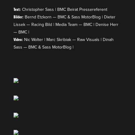
Text:
Chris­topher Sass | BMC Beirat Presse­re­ferent
Bilder:
Bernd Etzkorn — BMC & Sass MotorBlog | Dieter
Lissek — Racing Bild | Media Team — BMC | Denise Herr
— BMC |
Video:
Nic Wolter | Marc Skribiak — Raw Visuals | Dinah
Sass — BMC & Sass MotorBlog |