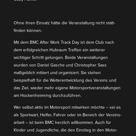
Ohne ihren Einsatz hätte die Veran­staltung nicht statt­
finden können.
Mit dem BMC After Work Track Day ist dem Club nach
dem erfolg­reichen Hubraum Treffen ein weiterer
wichtiger Schritt gelungen. Beide Veran­stal­tungen
wurden von Daniel Gasche und Chris­topher Sass
maßgeblich initiiert und organi­siert. Sie stehen
beispielhaft für die Weiter­ent­wicklung des Vereins und
das Ziel, wieder mehr eigene Motor­sport­ver­an­stal­tungen
am Hocken­heimring durchzuführen.
Wer selbst aktiv im Motor­sport mitwirken möchte – sei es
als Sportwart, Helfer, Fahrer oder im Bereich der Vereins­
arbeit – ist beim BMC herzlich willkommen. Auch für
Kinder und Jugend­liche, die den Einstieg in den Motor­