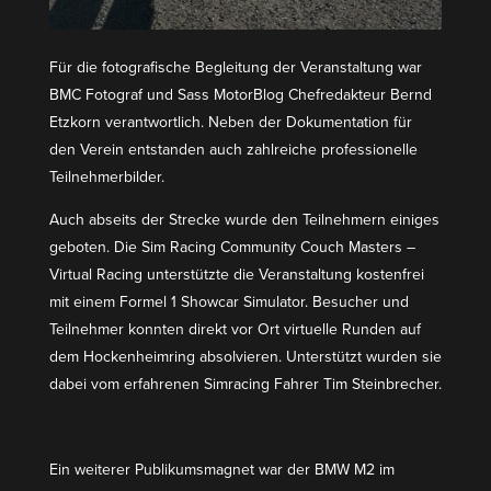
Für die fotogra­fische Begleitung der Veran­staltung war
BMC Fotograf und Sass MotorBlog Chefre­dakteur Bernd
Etzkorn verant­wortlich. Neben der Dokumen­tation für
den Verein entstanden auch zahlreiche profes­sio­nelle
Teilnehmerbilder.
Auch abseits der Strecke wurde den Teilnehmern einiges
geboten. Die Sim Racing Community Couch Masters –
Virtual Racing unter­stützte die Veran­staltung kostenfrei
mit einem Formel 1 Showcar Simulator. Besucher und
Teilnehmer konnten direkt vor Ort virtuelle Runden auf
dem Hocken­heimring absol­vieren. Unter­stützt wurden sie
dabei vom erfah­renen Simracing Fahrer Tim Steinbrecher.
Ein weiterer Publi­kums­magnet war der BMW M2 im