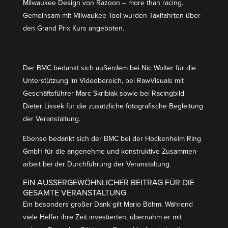
Milwaukee Design von Razoon – more than racing.
Gemeinsam mit Milwaukee Tool wurden Taxifahrten über
den Grand Prix Kurs angeboten.
Der BMC bedankt sich außerdem bei Nic Wolter für die
Unter­stützung im Videobe­reich, bei RawVi­suals mit
Geschäfts­führer Marc Skribiak sowie bei Racingbild
Dieter Lissek für die zusätz­liche fotogra­fische Begleitung
der Veranstaltung.
Ebenso bedankt sich der BMC bei der Hockenheim Ring
GmbH für die angenehme und konstruktive Zusam­men­
arbeit bei der Durch­führung der Veranstaltung.
EIN AUSSER­GE­WÖHN­LICHER BEITRAG FÜR DIE G
ESAMTE VERANSTALTUNG
Ein besonders großer Dank gilt Mario Böhm. Während
viele Helfer ihre Zeit inves­tierten, übernahm er mit