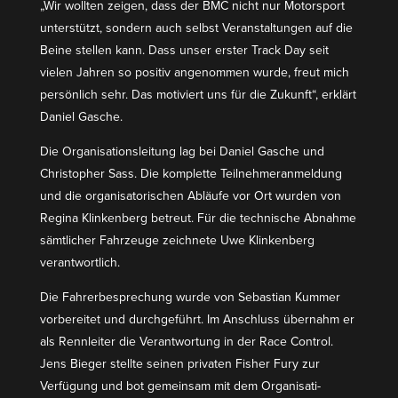
„Wir wollten zeigen, dass der BMC nicht nur Motor­sport
unter­stützt, sondern auch selbst Veran­stal­tungen auf die
Beine stellen kann. Dass unser erster Track Day seit
vielen Jahren so positiv angenommen wurde, freut mich
persönlich sehr. Das motiviert uns für die Zukunft“, erklärt
Daniel Gasche.
Die Organi­sa­ti­ons­leitung lag bei Daniel Gasche und
Chris­topher Sass. Die komplette Teilneh­mer­an­meldung
und die organi­sa­to­ri­schen Abläufe vor Ort wurden von
Regina Klinkenberg betreut. Für die technische Abnahme
sämtlicher Fahrzeuge zeichnete Uwe Klinkenberg
verantwortlich.
Die Fahrer­be­spre­chung wurde von Sebastian Kummer
vorbe­reitet und durch­ge­führt. Im Anschluss übernahm er
als Rennleiter die Verant­wortung in der Race Control.
Jens Bieger stellte seinen privaten Fisher Fury zur
Verfügung und bot gemeinsam mit dem Organi­sa­ti­