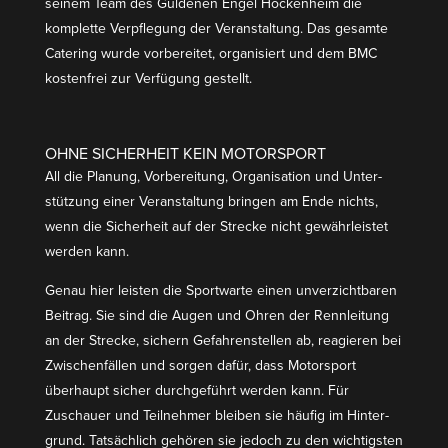
seinem Team des Güldenen Engel Hockenheim die
komplette Verpflegung der Veran­staltung. Das gesamte
Catering wurde vorbe­reitet, organi­siert und dem BMC
kostenfrei zur Verfügung gestellt.
OHNE SICHERHEIT KEIN MOTORSPORT
All die Planung, Vorbe­reitung, Organi­sation und Unter­
stützung einer Veran­staltung bringen am Ende nichts,
wenn die Sicherheit auf der Strecke nicht gewähr­leistet
werden kann.
Genau hier leisten die Sport­warte einen unver­zicht­baren
Beitrag. Sie sind die Augen und Ohren der Rennleitung
an der Strecke, sichern Gefah­ren­stellen ab, reagieren bei
Zwischen­fällen und sorgen dafür, dass Motor­sport
überhaupt sicher durch­ge­führt werden kann. Für
Zuschauer und Teilnehmer bleiben sie häufig im Hinter­
grund. Tatsächlich gehören sie jedoch zu den wichtigsten