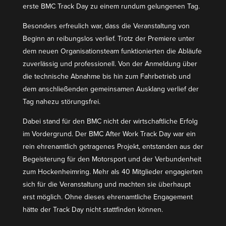
erste BMC Track Day zu einem rundum gelun­genen Tag.
Besonders erfreulich war, dass die Veran­staltung von
Beginn an reibungslos verlief. Trotz der Premiere unter
dem neuen Organi­sa­ti­onsteam funktio­nierten die Abläufe
zuver­lässig und profes­sionell. Von der Anmeldung über
die technische Abnahme bis hin zum Fahrbe­trieb und
dem anschlie­ßenden gemein­samen Ausklang verlief der
Tag nahezu störungsfrei.
Dabei stand für den BMC nicht der wirtschaft­liche Erfolg
im Vorder­grund. Der BMC After Work Track Day war ein
rein ehren­amtlich getra­genes Projekt, entstanden aus der
Begeis­terung für den Motor­sport und der Verbun­denheit
zum Hocken­heimring. Mehr als 40 Mitglieder engagierten
sich für die Veran­staltung und machten sie überhaupt
erst möglich. Ohne dieses ehren­amt­liche Engagement
hätte der Track Day nicht statt­finden können.