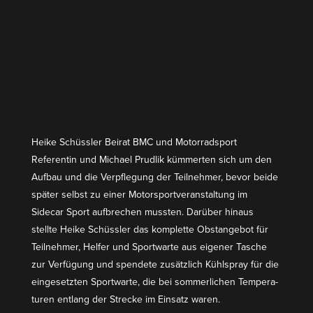
Heike Schüssler Beirat BMC und Motor­rad­sport
Referentin und Michael Prudlik kümmerten sich um den
Aufbau und die Verpflegung der Teilnehmer, bevor beide
später selbst zu einer Motor­sport­ver­an­staltung im
Sidecar Sport aufbrechen mussten. Darüber hinaus
stellte Heike Schüssler das komplette Obstan­gebot für
Teilnehmer, Helfer und Sport­warte aus eigener Tasche
zur Verfügung und spendete zusätzlich Kühlspray für die
einge­setzten Sport­warte, die bei sommer­lichen Tempe­ra­
turen entlang der Strecke im Einsatz waren.